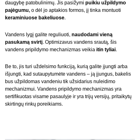
daugybę patobulinimų. Jis pasižymi
puikiu užpildymo
pajėgumu,
o dėl jo aptakios formos, jį tinka montuoti
keraminiuose bakeliuose
.
Vandens lygį galite reguliuoti,
naudodami vieną
pasukamą svirtį
. Optimizavus vandens srautą, šis
vandens pripildymo mechanizmas veikia
itin tyliai
.
Be to, jis turi uždelsimo funkciją, kurią galite įjungti arba
išjungti, kad sutaupytumėte vandens – ją įjungus, bakelis
bus užpildomas vandeniu tik užsidarius nuleidimo
mechanizmui. Vandens pripildymo mechanizmas yra
sertifikuotas visame pasaulyje ir yra trijų versijų, pritaikytų
skirtingų rinkų poreikiams.