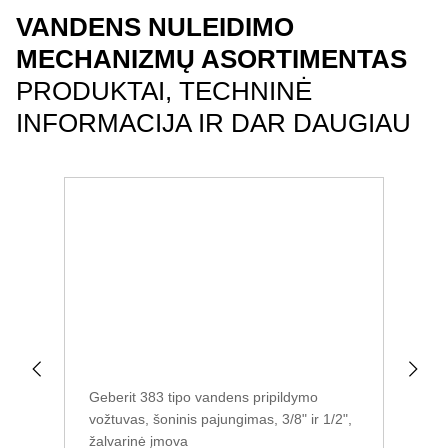
VANDENS NULEIDIMO
MECHANIZMŲ ASORTIMENTAS
PRODUKTAI, TECHNINĖ
INFORMACIJA IR DAR DAUGIAU
Geberit 383 tipo vandens pripildymo
Geb
vožtuvas, šoninis pajungimas, 3/8" ir 1/2",
vož
Va
žalvarinė įmova