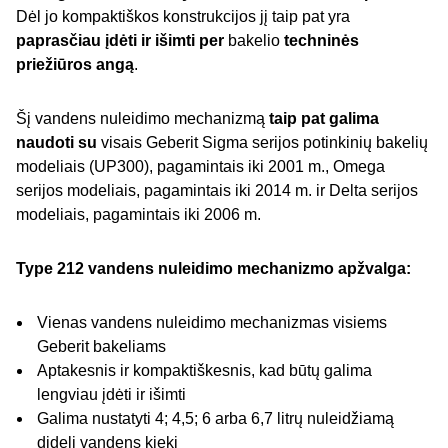
Dėl jo kompaktiškos konstrukcijos jį taip pat yra
paprasčiau įdėti ir išimti per
bakelio
techninės
priežiūros angą
.
Šį vandens nuleidimo mechanizmą
taip pat galima
naudoti su
visais Geberit Sigma serijos potinkinių bakelių
modeliais (UP300), pagamintais iki 2001 m., Omega
serijos modeliais, pagamintais iki 2014 m. ir Delta serijos
modeliais, pagamintais iki 2006 m.
Type 212
vandens nuleidimo mechanizmo apžvalga:
Vienas vandens nuleidimo mechanizmas visiems
Geberit bakeliams
Aptakesnis ir kompaktiškesnis, kad būtų galima
lengviau įdėti ir išimti
Galima nustatyti 4; 4,5; 6 arba 6,7 litrų nuleidžiamą
didelį vandens kiekį