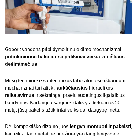
Geberit vandens pripildymo ir nuleidimo mechanizmai
potinkiniuose bakeliuose patikimai veikia jau ištisus
dešimtmečius
.
Mūsų techninėse santechnikos laboratorijose išbandomi
mechanizmai turi atitikti
aukščiausius
hidraulikos
reikalavimus
ir sėkmingai praeiti sudėtingus ilgalaikius
bandymus. Kadangi atsargines dalis yra tiekiamos 50
metų, jūsų bakelis užtikrintai veiks dar daugybę metų.
Dėl kompaktiško dizaino juos
lengva montuoti ir pakeisti
,
kai reikia, tad nuolatinė priežiūra yra daug lengvesnė.