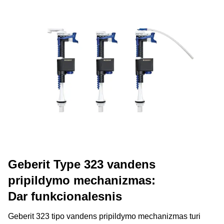
rasti
produktų kataloge
.
Nauji mechanizmai taip pat gali padėti sumažinti senų
ir 2 arba 4 litrų nuleidžiamą mažą vandens kiekį.
bakelių nuleidžiamą vandens kiekį.
Geberit Type 323 vandens
pripildymo mechanizmas:
Dar funkcionalesnis
Geberit 323 tipo vandens pripildymo mechanizmas turi