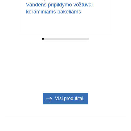
Vandens pripildymo vožtuvai
po
keraminiams bakeliams
Visi produktai