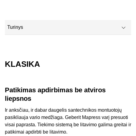
Turinys
Klasika
Asortimentas
KLASIKA
Patikimas apdirbimas be atviros
liepsnos
Ir anksčiau, ir dabar daugelis santechnikos montuotojų
pasikliauja vario medžiaga. Geberit Mapress varį presuoti
visai paprasta. Tiekimo sistemą be litavimo galima greitai ir
patikimai apdirbti be litavimo.