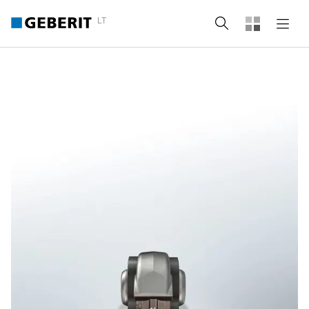
LT
Paieška