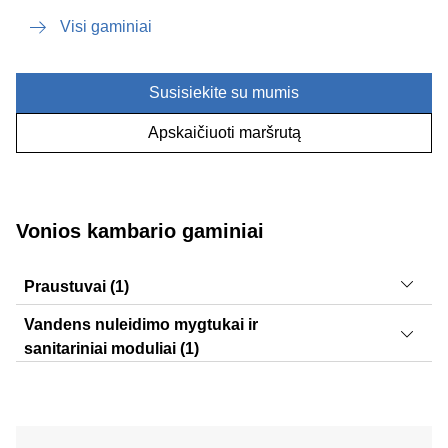
Visi gaminiai
Susisiekite su mumis
Apskaičiuoti maršrutą
Vonios kambario gaminiai
Praustuvai (1)
Selnova Square
Vandens nuleidimo mygtukai ir
sanitariniai moduliai (1)
Sigma50