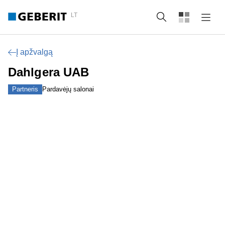
LT
Paieška
Į apžvalgą
Dahlgera UAB
Partneris
Pardavėjų salonai