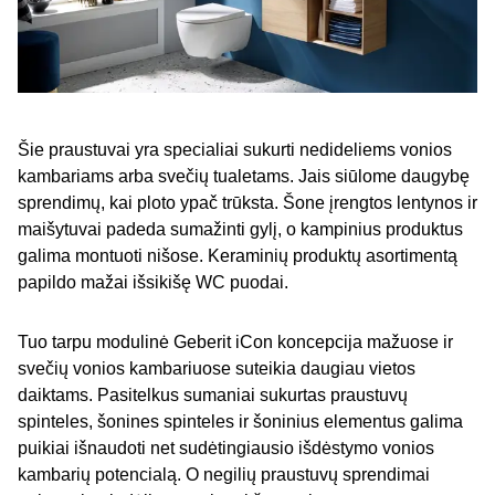
Šie praustuvai yra specialiai sukurti nedideliems vonios
kambariams arba svečių tualetams. Jais siūlome daugybę
sprendimų, kai ploto ypač trūksta. Šone įrengtos lentynos ir
maišytuvai padeda sumažinti gylį, o kampinius produktus
galima montuoti nišose. Keraminių produktų asortimentą
papildo mažai išsikišę WC puodai.
Tuo tarpu modulinė Geberit iCon koncepcija mažuose ir
svečių vonios kambariuose suteikia daugiau vietos
daiktams. Pasitelkus sumaniai sukurtas praustuvų
spinteles, šonines spinteles ir šoninius elementus galima
puikiai išnaudoti net sudėtingiausio išdėstymo vonios
kambarių potencialą. O negilių praustuvų sprendimai