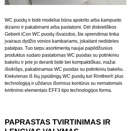
WC puodų ir bidė modeliai būna apskrito arba kampuoto
dizaino ir pakabinami arba pastatomi. Dėl diskretiškos
Geberit iCon WC puodų išvaizdos, šie sprendimai tinka
įvairaus dydžio vonios kambariams, įskaitant nedideles
patalpas. Tuo tarpu asortimentą naujai papildžiusius
produktus sudaro pastatomas WC puodas su potinkiniu
bakeliu ir prie jo deranti bidė bei kompaktiškas, mažai
išsikišęs, pakabinamas WC puodas su potinkiniu bakeliu.
Kiekvienas iš šių įspūdingų WC puodų turi Rimfree® plus
technologiją ir uždarus išorinius kontūrus su nematomais
tvirtinimo elementais EFF3 tipo technologijos forma.
PAPRASTAS TVIRTINIMAS IR