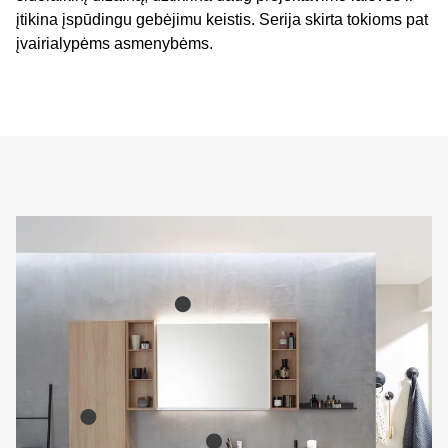
įtikina įspūdingu gebėjimu keistis. Serija skirta tokioms pat
įvairialypėms asmenybėms.