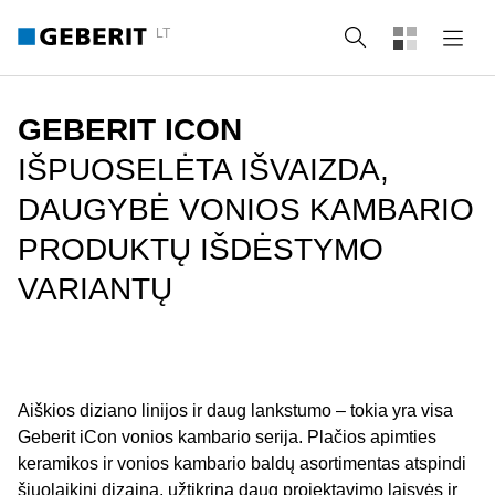
LT
Paieška
GEBERIT ICON
IŠPUOSELĖTA IŠVAIZDA,
DAUGYBĖ VONIOS KAMBARIO
PRODUKTŲ IŠDĖSTYMO
VARIANTŲ
Aiškios diziano linijos ir daug lankstumo – tokia yra visa
Geberit iCon vonios kambario serija. Plačios apimties
keramikos ir vonios kambario baldų asortimentas atspindi
šiuolaikinį dizainą, užtikrina daug projektavimo laisvės ir