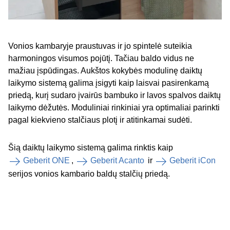
Vonios kambaryje praustuvas ir jo spintelė suteikia
harmoningos visumos pojūtį. Tačiau baldo vidus ne
mažiau įspūdingas. Aukštos kokybės modulinę daiktų
laikymo sistemą galima įsigyti kaip laisvai pasirenkamą
priedą, kurį sudaro įvairūs bambuko ir lavos spalvos daiktų
laikymo dėžutės. Moduliniai rinkiniai yra optimaliai parinkti
pagal kiekvieno stalčiaus plotį ir atitinkamai sudėti.
Šią daiktų laikymo sistemą galima rinktis kaip
Geberit ONE
,
Geberit Acanto
ir
Geberit iCon
serijos vonios kambario baldų stalčių priedą.