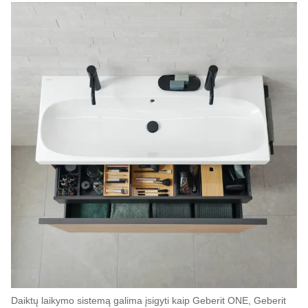
Daiktų laikymo sistemą galima įsigyti kaip Geberit ONE, Geberit