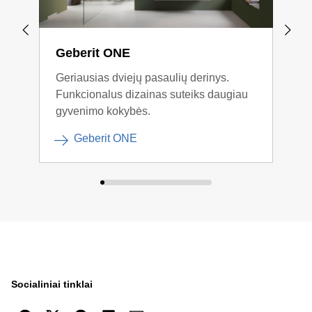
Geberit ONE
Geb
Geriausias dviejų pasaulių derinys.
Aišk
Funkcionalus dizainas suteiks daugiau
gyvenimo kokybės.
Geberit ONE
Socialiniai tinklai