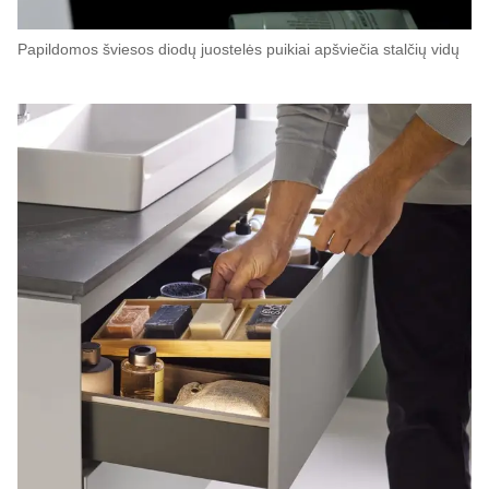
Papildomos šviesos diodų juostelės puikiai apšviečia stalčių vidų